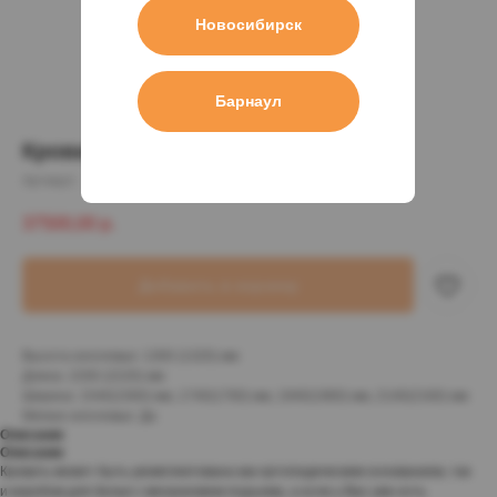
г.Новосибирск, Светлановская, 50,
Новосибирск
Большая медведица (новый
цоколь)
Барнаул
Кровать Quattro
Артикул:
37500,00
р.
Добавить в корзину
Высота изголовья: 1300 (1320) мм
Длина: 2200 (2220) мм
Ширина: 1540(1560) мм, 1740(1760) мм, 1940(1960) мм, 2140(2160) мм
Мягкое изголовье: Да
Описание
Описание
Кровать может быть укомплектована как ортопедическим основанием, так
и коробом для белья с механизмом подъема, а если у Вас уже есть