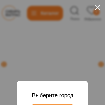
0
Каталог
Поиск
Избранное
%%adre
8 (923) 127-35-24
Заказать звонок
Выберите город